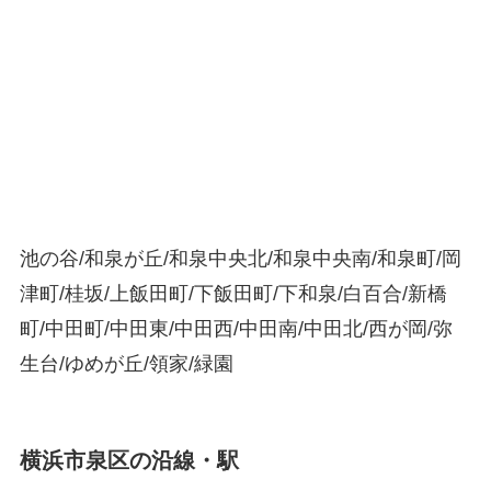
池の谷/和泉が丘/和泉中央北/和泉中央南/和泉町/岡
津町/桂坂/上飯田町/下飯田町/下和泉/白百合/新橋
町/中田町/中田東/中田西/中田南/中田北/西が岡/弥
生台/ゆめが丘/領家/緑園
横浜市泉区の沿線・駅