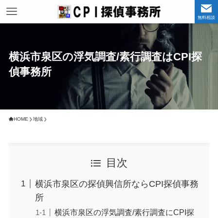
無料相談
横浜市泉区の浮気調査/素行調査はCPI探
偵事務所
HOME
地域
目次
横浜市泉区の探偵興信所ならCPI探偵事務
所
横浜市泉区の浮気調査/素行調査にCPI探