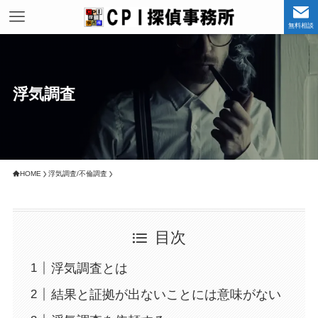
無料相談
浮気調査
HOME
浮気調査/不倫調査
目次
浮気調査とは
結果と証拠が出ないことには意味がない