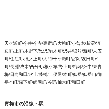
天ケ瀬町/今井/今寺/裏宿町/大柳町/小曾木/勝沼/河
辺町/上町/木野下/黒沢/駒木町/沢井/塩船/新町/末広
町/住江町/滝ノ上町/大門/千ケ瀬町/富岡/友田町/仲
町/長淵/成木/西分町/根ケ布/野上町/梅郷/畑中/東青
梅/日向和田/吹上/藤橋/二俣尾/本町/御岳/御岳山/御
岳本町/森下町/師岡町/谷野/柚木町/和田町
青梅市の沿線・駅