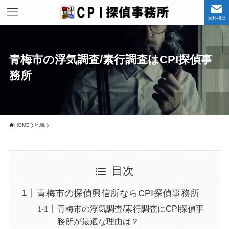
無料相談
青梅市の浮気調査/素行調査はCPI探偵事
務所
HOME
地域
目次
青梅市の探偵興信所ならCPI探偵事務所
青梅市の浮気調査/素行調査にCPI探偵事
務所が最適な理由は？