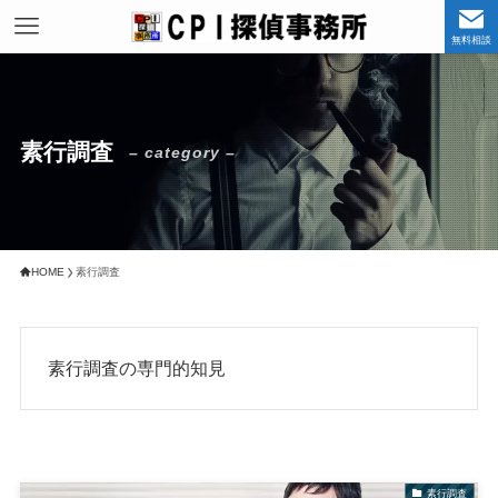
無料相談
素行調査
– category –
HOME
素行調査
素行調査の専門的知見
素行調査